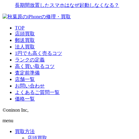
長期間放置したスマホはなぜ起動しなくなる？
TOP
店頭買取
郵送買取
法人買取
1円でも高く売るコツ
ランクの定義
高く買い取るコツ
査定前準備
店舗一覧
お問い合わせ
よくあるご質問一覧
価格一覧
©oninon Inc,
menu
買取方法
店頭買取