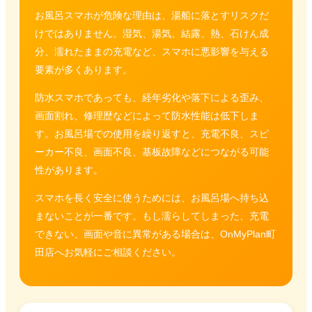
お風呂スマホが危険な理由は、湯船に落とすリスクだ
けではありません。湿気、湯気、結露、熱、石けん成
分、濡れたままの充電など、スマホに悪影響を与える
要素が多くあります。
防水スマホであっても、経年劣化や落下による歪み、
画面割れ、修理歴などによって防水性能は低下しま
す。お風呂場での使用を繰り返すと、充電不良、スピ
ーカー不良、画面不良、基板故障などにつながる可能
性があります。
スマホを長く安全に使うためには、お風呂場へ持ち込
まないことが一番です。もし濡らしてしまった、充電
できない、画面や音に異常がある場合は、OnMyPlan町
田店へお気軽にご相談ください。