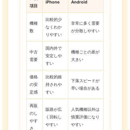
iPhone
Android
項目
比較的少
機種
非常に多く需要
なくわか
数
が分散しやすい
りやすい
国内外で
中古
機種ごとの差が
安定しや
需要
大きい
すい
価格
比較的維
下落スピードが
の安
持されや
早い場合がある
定感
すい
再販
販路が広
人気機種以外は
のし
く回転し
慎重評価になり
やす
やすい
やすい
さ