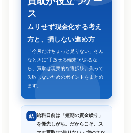
買取が役立つケー
ス
ムリせず現金化する考え
方と、損しない進め方
「今月だけちょっと足りない」そん
なときに“手放せる端末”があるな
ら、買取は現実的な選択肢。焦って
失敗しないためのポイントをまとめ
ます。
給料日前は「短期の資金繰り」
結
を優先しがち。だからこそ、ス
マホ買取は“借りない・増やさな