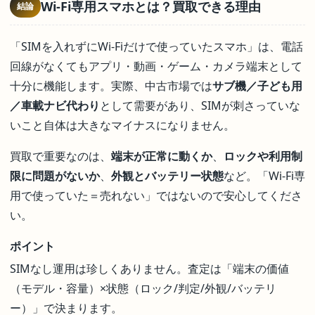
Wi-Fi専用スマホとは？買取できる理由
結論
「SIMを入れずにWi-Fiだけで使っていたスマホ」は、電話
回線がなくてもアプリ・動画・ゲーム・カメラ端末として
十分に機能します。実際、中古市場では
サブ機／子ども用
／車載ナビ代わり
として需要があり、SIMが刺さっていな
いこと自体は大きなマイナスになりません。
買取で重要なのは、
端末が正常に動くか
、
ロックや利用制
限に問題がないか
、
外観とバッテリー状態
など。「Wi-Fi専
用で使っていた＝売れない」ではないので安心してくださ
い。
ポイント
SIMなし運用は珍しくありません。査定は「端末の価値
（モデル・容量）×状態（ロック/判定/外観/バッテリ
ー）」で決まります。