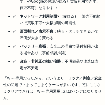
す」やGoogleの保護が残ると実質利用できず、
買取不可になりやすい
ネットワーク利用制限×（赤ロム）
：販売不能扱
いで買取不可〜大幅減額の可能性
画面割れ／表示不良
：映る・タッチできるかで
評価が大きく変わる
バッテリー膨張
：安全上の理由で受付制限が出
る場合あり（事前相談推奨）
改造・非純正の強い痕跡
：不明部品や改造は査
定が不安定
「Wi-Fi専用だったから」というより、
ロック／判定／安全
性
の問題で止まってしまうケースが多いです。逆にここさ
えクリアできれば、Wi-Fi専用運用はほぼハンデになりませ
ん。