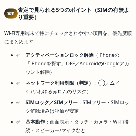
査定で見られる5つのポイント（SIMの有無よ
重要
り重要）
Wi-Fi専用端末で特にチェックされやすい項目を、優先度順
にまとめます。
アクティベーションロック解除
（iPhoneの
「iPhoneを探す」OFF／AndroidのGoogleアカ
ウント解除）
ネットワーク利用制限（判定）
：◯／△／
×（いわゆる赤ロムのリスク）
SIMロック／SIMフリー
：SIMフリー・SIMロッ
ク解除済みは評価が安定
基本動作
：画面表示・タッチ・カメラ・Wi-Fi接
続・スピーカー/マイクなど