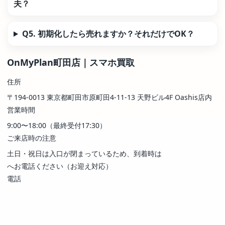
夫？
Q5. 初期化したら売れますか？それだけでOK？
OnMyPlan町田店｜スマホ買取
住所
〒194-0013 東京都町田市原町田4-11-13 天野ビル4F Oashis店内
営業時間
9:00〜18:00（最終受付17:30）
ご来店時の注意
土日・祝日は入口が閉まっているため、到着時は
050-3092-0818
へお電話ください（お迎え対応）
電話
050-3092-0818
Wi-Fi専用スマホ／サブ機／SIMなし端末も査定歓迎。ロック解除や初期
化が不安な場合も、店頭で一緒に確認できます。