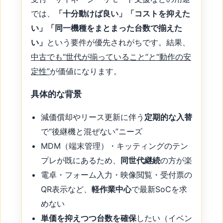
では、
「十分動けば良い」「コストを抑えた
い」「同一機種をまとまった台数で揃えた
い」
という要件が優先されがちです。結果、
中古でも“世代が揃っていること”と“動作の安
定性”
が価値になります。
具体的な背景
減価償却やリース更新に伴う
定期的な入替
で“後継機と混ぜない”ニーズ
MDM（端末管理）・キッティングのテン
プレが既にあるため、
同世代継続
の方が楽
電卓・フォーム入力・映像閲覧・受付票の
QR表示など、
軽作業中心
で最新SoCを求
めない
単価を抑えつつ台数を確保
したい（イベン