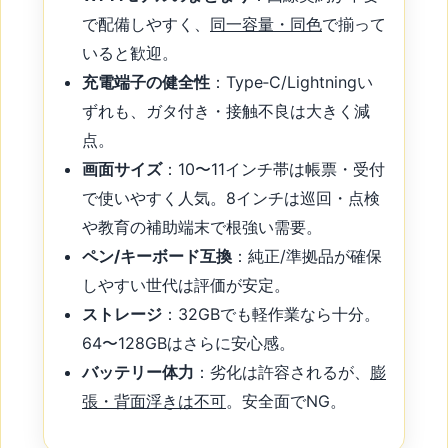
で配備しやすく、
同一容量・同色
で揃って
いると歓迎。
充電端子の健全性
：Type‑C/Lightningい
ずれも、ガタ付き・接触不良は大きく減
点。
画面サイズ
：10〜11インチ帯は帳票・受付
で使いやすく人気。8インチは巡回・点検
や教育の補助端末で根強い需要。
ペン/キーボード互換
：純正/準拠品が確保
しやすい世代は評価が安定。
ストレージ
：32GBでも軽作業なら十分。
64〜128GBはさらに安心感。
バッテリー体力
：劣化は許容されるが、
膨
張・背面浮きは不可
。安全面でNG。