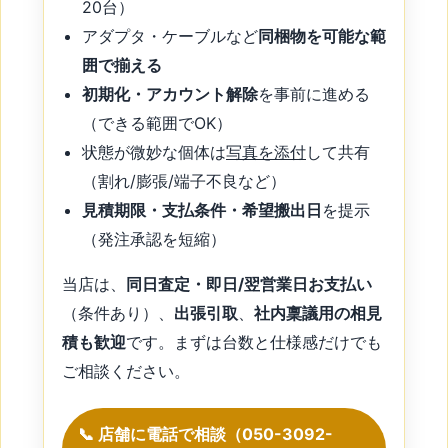
20台）
アダプタ・ケーブルなど
同梱物を可能な範
囲で揃える
初期化・アカウント解除
を事前に進める
（できる範囲でOK）
状態が微妙な個体は
写真を添付
して共有
（割れ/膨張/端子不良など）
見積期限・支払条件・希望搬出日
を提示
（発注承認を短縮）
当店は、
同日査定・即日/翌営業日お支払い
（条件あり）、
出張引取
、
社内稟議用の相見
積も歓迎
です。まずは台数と仕様感だけでも
ご相談ください。
📞 店舗に電話で相談（050-3092-