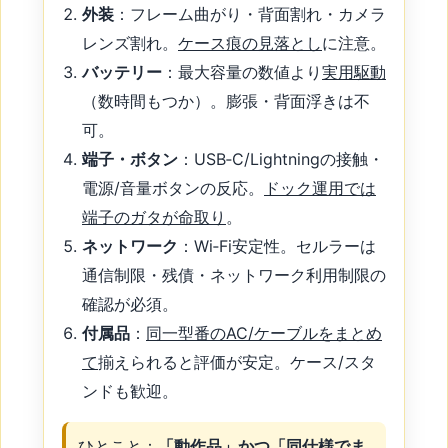
外装
：フレーム曲がり・背面割れ・カメラ
レンズ割れ。
ケース痕の見落とし
に注意。
バッテリー
：最大容量の数値より
実用駆動
（数時間もつか）。膨張・背面浮きは不
可。
端子・ボタン
：USB‑C/Lightningの接触・
電源/音量ボタンの反応。
ドック運用では
端子のガタが命取り
。
ネットワーク
：Wi‑Fi安定性。セルラーは
通信制限・残債・ネットワーク利用制限の
確認が必須。
付属品
：
同一型番のAC/ケーブルをまとめ
て
揃えられると評価が安定。ケース/スタ
ンドも歓迎。
ひとこと：
「動作品」かつ「同仕様でま