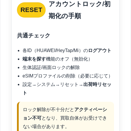
アカウントロック/初
RESET
期化の手順
共通チェック
各ID（HUAWEI/HeyTap/Mi）の
ログアウト
端末を探す
機能のオフ（無効化）
生体認証/画面ロックの解除
eSIMプロファイルの削除（必要に応じて）
設定→システム→リセット→
出荷時リセッ
ト
ロック解除が不十分だと
アクティベーシ
ョン不可
となり、買取自体がお受けでき
ない場合があります。