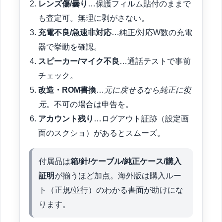
レンズ傷/曇り
…保護フィルム貼付のままで
も査定可。無理に剥がさない。
充電不良/急速非対応
…純正/対応W数の充電
器で挙動を確認。
スピーカー/マイク不良
…通話テストで事前
チェック。
改造・ROM書換
…
元に戻せるなら純正に復
元
。不可の場合は申告を。
アカウント残り
…ログアウト証跡（設定画
面のスクショ）があるとスムーズ。
付属品は
箱/針/ケーブル/純正ケース/購入
証明
が揃うほど加点。海外版は購入ルー
ト（正規/並行）のわかる書面が助けにな
ります。