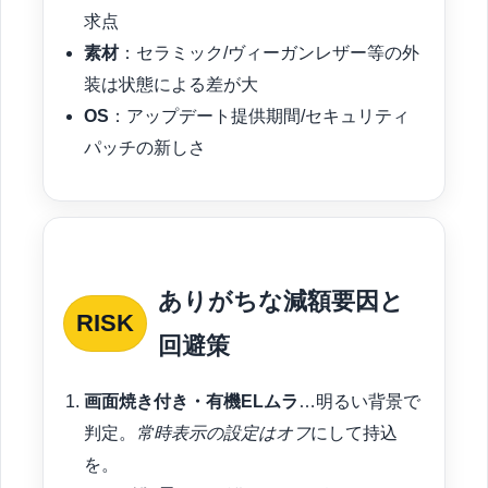
求点
素材
：セラミック/ヴィーガンレザー等の外
装は状態による差が大
OS
：アップデート提供期間/セキュリティ
パッチの新しさ
ありがちな減額要因と
RISK
回避策
画面焼き付き・有機ELムラ
…明るい背景で
判定。
常時表示の設定はオフ
にして持込
を。