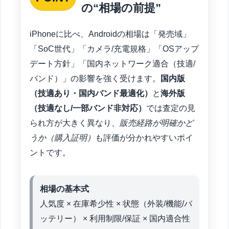
の“相場の前提”
iPhoneに比べ、Androidの相場は「発売域」
「SoC世代」「カメラ/充電規格」「OSアップ
デート方針」「国内ネットワーク適合（技適/
バンド）」の影響を強く受けます。
国内版
（技適あり・国内バンド最適化）
と
海外版
（技適なし/一部バンド非対応）
では査定の見
られ方が大きく異なり、
販売経路が明確かど
うか（購入証明）
も評価が分かれやすいポイ
ントです。
相場の基本式
人気度 × 在庫希少性 × 状態（外装/機能/バ
ッテリー） × 利用制限/保証 × 国内適合性