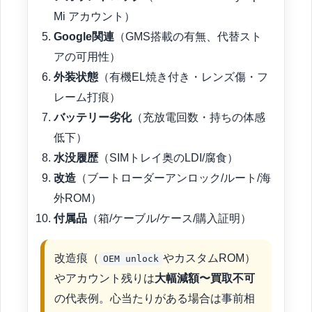
Mi アカウント）
Google関連
（GMS搭載の有無、代替スト
アの可用性）
外装状態
（有機EL焼き付き・レンズ傷・フ
レーム打痕）
バッテリー劣化
（充放電回数・持ちの体感
低下）
水没履歴
（SIMトレイ奥のLDI/腐食）
改造
（ブートローダーアンロック/ルート/海
外ROM）
付属品
（箱/ケーブル/ケース/購入証明）
改造痕（
やカスタムROM）
OEM unlock
やアカウント残りは
大幅減額〜買取不可
の代表例。心当たりがある場合は事前相